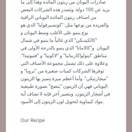
صادرات اليونان من زيتون المائدة وهذا إلى ما
يزيد عن 100 دولة. وتصدر هذه الشركات البعض
من اصناف زيتون المائدة اليوناني الراقية
والفريدة من نوعها مثل: "كونسيرفوليا" الذي هو
نوع ينمو على الأغلب وسط اليونان و
"كالكيديكي" الذي غالباً ما ينمو في شمال
اليونان و"كالاماتا" الذي ينمو بالدرجة الأولى في
مناطق "ايتولواكارمانيا" و "لاكونيا" و "فتيوتيدا".
وعلاوة على ذلك تشمل مجموعة الأصناف التي
توفرها الشركات كميات صغيرة من "تروبا" و
"ميجارتيكي". وأما أعظم ميزة يتميز بها الزيتون
اليوناني فهي أن الزيتون "ينضج" بصورة طبيعية
في أشجار الزيتون، وبتعبير آخر فإنه لا تضاف أية
مواد كيماوية لتحويل لون الزيتون إلى الأسود.
Our Recipe